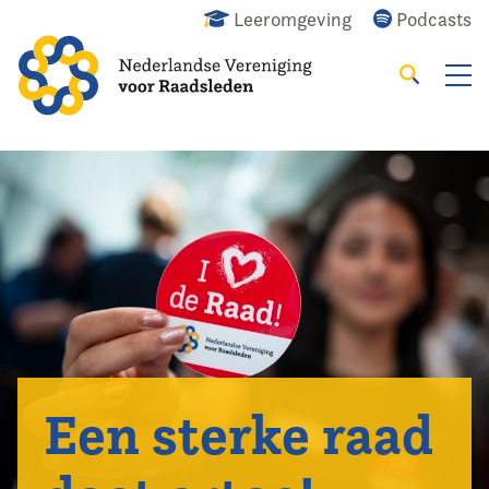
Leeromgeving
Podcasts
Zoeken
Alles
Nieuws
Agenda
Raadslid
© Menschel Photo
Een sterke raad