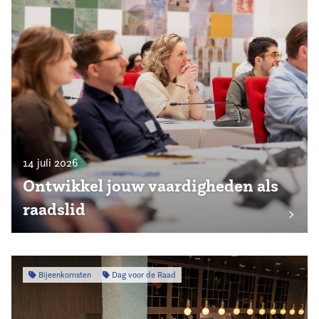
14 juli 2026
Ontwikkel jouw vaardigheden als
raadslid
Bijeenkomsten
Dag voor de Raad