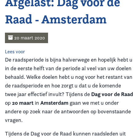
Afgelast: Dag voor de
Home
Raad - Amsterdam
Agenda
Nieuws
20 maart 2020
Opleiding & Ontwikkeling
Lees voor
De raadsperiode is bijna halverwege en hopelijk hebt u
Kennis & Informatie
in de eerste helft van de periode al veel van uw doelen
behaald. Welke doelen hebt u nog voor het restant van
Vereniging
de raadsperiode en hoe zorgt u dat u de komende
Dag voor de Raad
twee jaar effectief invult? Tijdens de
Contact
20 maart
Amsterdam
op
in
gaan we met u onder
andere op zoek naar de antwoorden op bovenstaande
vragen.
Tijdens de Dag voor de Raad kunnen raadsleden uit