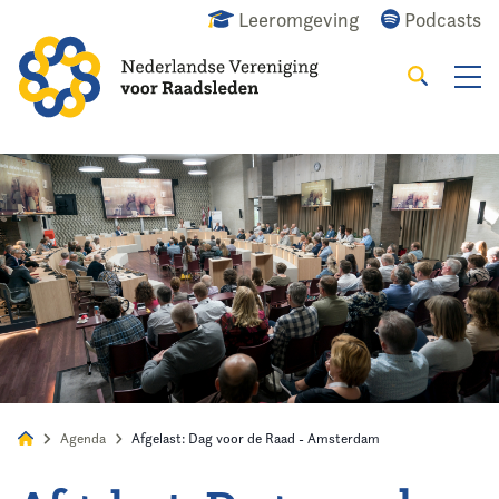
Leeromgeving
Podcasts
Zoeken
Alles
Nieuws
Agenda
Raadslid
Agenda
Afgelast: Dag voor de Raad - Amsterdam