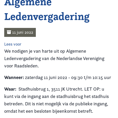
Algemene
Home
Ledenvergadering
Agenda
Nieuws
11 juni 2022
Opleiding
Lees voor
We nodigen je van harte uit op Algemene
Kennis & Informatie
Ledenvergadering van de Nederlandse Vereniging
voor Raadsleden.
Vereniging
Wanneer:
zaterdag 11 juni 2022 - 09:30 t/m 10:15 uur
Contact
Waar:
Stadhuisbrug 1, 3511 JK Utrecht. LET OP: u
kunt via de ingang aan de stadhuisbrug het stadhuis
betreden. Dit is niet mogelijk via de publieke ingang,
omdat het een besloten bijeenkomst betreft.