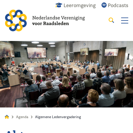
Leeromgeving
Podcasts
Zoeken
Alles
Nieuws
Agenda
Raadslid
Agenda
Algemene Ledenvergadering