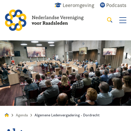
Leeromgeving
Podcasts
Zoeken
Alles
Nieuws
Agenda
Raadslid
Agenda
Algemene Ledenvergadering - Dordrecht