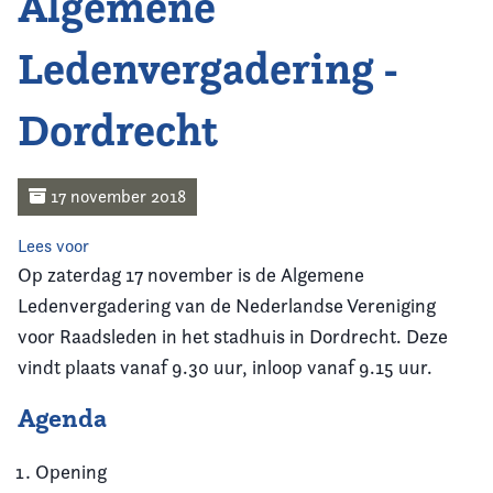
Algemene
Home
Ledenvergadering -
Agenda
Dordrecht
Nieuws
Opleiding
17 november 2018
Kennis & Informatie
Lees voor
Op zaterdag 17 november is de Algemene
Vereniging
Ledenvergadering van de Nederlandse Vereniging
voor Raadsleden in het stadhuis in Dordrecht. Deze
Contact
vindt plaats vanaf 9.30 uur, inloop vanaf 9.15 uur.
Agenda
Opening