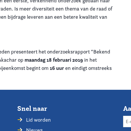
n een eerste, verkennend onderzoek gedaan naar
aden. Is meer diversiteit een thema van de raad of
een bijdrage leveren aan een betere kwaliteit van
eden presenteert het onderzoeksrapport “Bekend
maandag 18 februari 2019
Akachar op
in het
16 uur
bijeenkomst begint om
en eindigt omstreeks
Snel naar
Aa
Lid worden
Nieuws