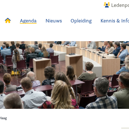
Ledenpo
Agenda
Nieuws
Opleiding
Kennis & Inf
uws
Agenda
Raadslid
Haag