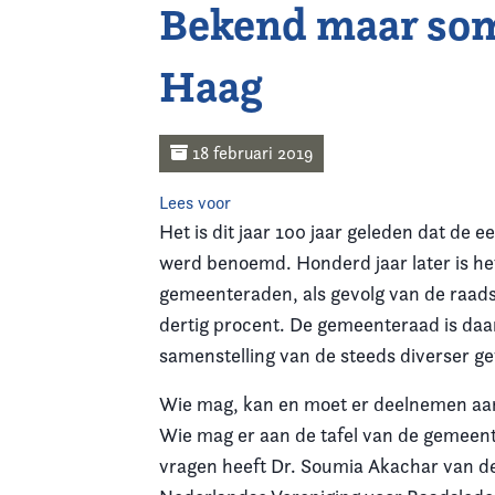
Bekend maar so
Home
Haag
Agenda
Nieuws
18 februari 2019
Opleiding
Lees voor
Het is dit jaar 100 jaar geleden dat de
Kennis & Informatie
werd benoemd. Honderd jaar later is he
gemeenteraden, als gevolg van de raads
Vereniging
dertig procent. De gemeenteraad is daar
samenstelling van de steeds diverser 
Contact
Wie mag, kan en moet er deelnemen aan 
Wie mag er aan de tafel van de gemeent
vragen heeft Dr. Soumia Akachar van de