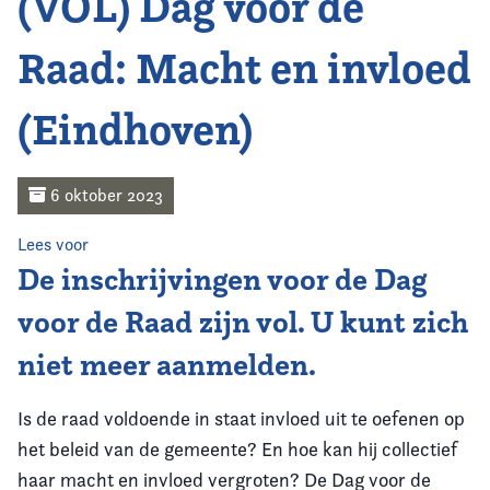
(VOL) Dag voor de
Home
Raad: Macht en invloed
Agenda
(Eindhoven)
Nieuws
Opleiding
6 oktober 2023
Kennis & Informatie
Lees voor
De inschrijvingen voor de Dag
Vereniging
voor de Raad zijn vol. U kunt zich
niet meer aanmelden.
Contact
Is de raad voldoende in staat invloed uit te oefenen op
het beleid van de gemeente? En hoe kan hij collectief
haar macht en invloed vergroten? De Dag voor de