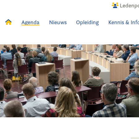
Ledenpo
Agenda
Nieuws
Opleiding
Kennis & Inf
uws
Agenda
Raadslid