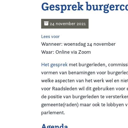
Gesprek burger
Home
Agenda
24 november 2021
Lees voor
Nieuws
Wanneer: woensdag 24 november
Waar: Online via Zoom
Opleiding
Het gesprek
met burgerleden, commissie
Kennis & Informatie
vormen van benamingen voor burgerlede
welke aspecten van het werk wel en ni
Vereniging
voor Raadsleden wil dit gebruiken voor
de positie van burgerleden te versterke
Contact
gemeente(raden) maar ook te lobbyen voo
parlement.
Agenda