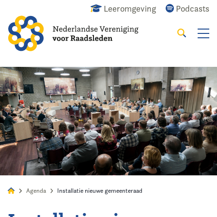
Leeromgeving
Podcasts
Zoeken
Alles
Nieuws
Agenda
Raadslid
Agenda
Installatie nieuwe gemeenteraad