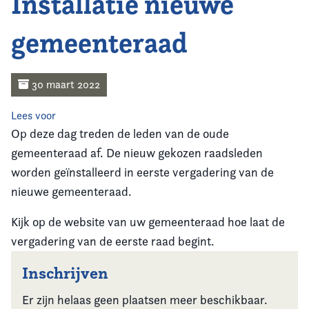
Installatie nieuwe
Home
gemeenteraad
Agenda
Nieuws
30 maart 2022
Opleiding
Lees voor
Op deze dag treden de leden van de oude
Kennis & Informatie
gemeenteraad af. De nieuw gekozen raadsleden
worden geïnstalleerd in eerste vergadering van de
Vereniging
nieuwe gemeenteraad.
Kijk op de website van uw gemeenteraad hoe laat de
Contact
vergadering van de eerste raad begint.
Inschrijven
Er zijn helaas geen plaatsen meer beschikbaar.