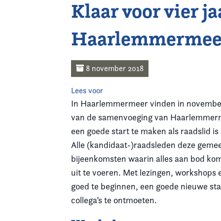
Klaar voor vier jaa
Home
Haarlemmermee
Agenda
Nieuws
8 november 2018
Opleiding
Lees voor
In Haarlemmermeer vinden in november
Kennis & Informatie
van de samenvoeging van Haarlemmer
een goede start te maken als raadslid is
Vereniging
Alle (kandidaat-)raadsleden deze gemee
bijeenkomsten waarin alles aan bod kom
Contact
uit te voeren. Met lezingen, workshops 
goed te beginnen, een goede nieuwe st
collega’s te ontmoeten.