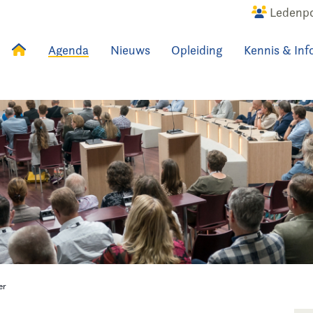
Ledenpo
Agenda
Nieuws
Opleiding
Kennis & Inf
uws
Agenda
Raadslid
er