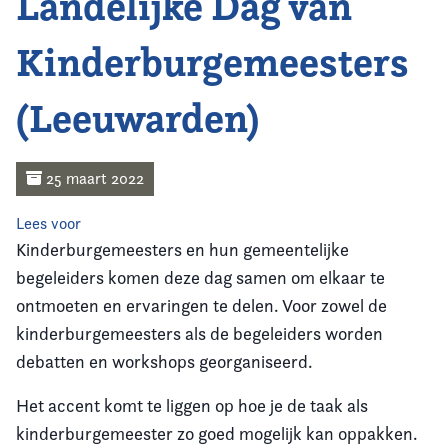
Landelijke Dag van
Home
Kinderburgemeesters
Agenda
(Leeuwarden)
Nieuws
Opleiding
25 maart 2022
Kennis & Informatie
Lees voor
Kinderburgemeesters en hun gemeentelijke
Vereniging
begeleiders komen deze dag samen om elkaar te
ontmoeten en ervaringen te delen. Voor zowel de
Contact
kinderburgemeesters als de begeleiders worden
debatten en workshops georganiseerd.
Het accent komt te liggen op hoe je de taak als
kinderburgemeester zo goed mogelijk kan oppakken.