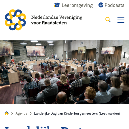
Leeromgeving
Podcasts
Zoeken
Alles
Nieuws
Agenda
Raadslid
Agenda
Landelijke Dag van Kinderburgemeesters (Leeuwarden)