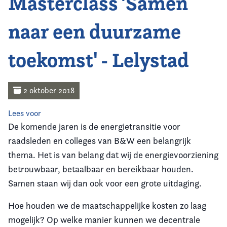
Masterclass 'Samen
Home
naar een duurzame
Agenda
toekomst' - Lelystad
Nieuws
Opleiding
2 oktober 2018
Kennis & Informatie
Lees voor
De komende jaren is de energietransitie voor
Vereniging
raadsleden en colleges van B&W een belangrijk
thema. Het is van belang dat wij de energievoorziening
Contact
betrouwbaar, betaalbaar en bereikbaar houden.
Samen staan wij dan ook voor een grote uitdaging.
Hoe houden we de maatschappelijke kosten zo laag
mogelijk? Op welke manier kunnen we decentrale