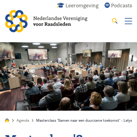
Leeromgeving
Podcasts
Zoeken
Alles
Nieuws
Agenda
Raadslid
Agenda
Masterclass 'Samen naar een duurzame toekomst' - Lelysta