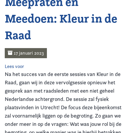
Meepraten en
Home
Meedoen: Kleur in de
Agenda
Raad
Nieuws
Opleiding
17 januari 2023
Kennis & Informatie
Lees voor
Na het succes van de eerste sessies van Kleur in de
Vereniging
Raad, gaan wij in deze vervolgsessie opnieuw het
gesprek aan met raadsleden met een niet geheel
Contact
Nederlandse achtergrond. De sessie zal fysiek
plaatsvinden in Utrecht! De focus deze bijeenkomst
zal voornamelijk liggen op de begroting. Zo gaan we
onder meer in op de vragen: Wat was jouw rol bij de
begroting, op welke manier was je hierbij betrokken