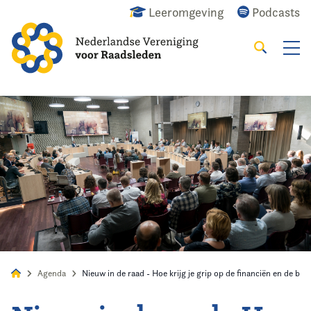
Leeromgeving
Podcasts
Zoeken
Alles
Nieuws
Agenda
Raadslid
Agenda
Nieuw in de raad - Hoe krijg je grip op de financiën en de be