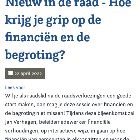
Nieuw in de raad - Hoe
Home
krijg je grip op de
Agenda
financiën en de
Nieuws
begroting?
Opleiding
Kennis & Informatie
22 april 2022
Vereniging
Lees voor
Wil je als raadslid na de raadsverkiezingen een goede
Contact
start maken, dan mag je deze sessie over financiën en
de begroting niet missen! Tijdens deze bijeenkomst zal
Jan Verhagen, beleidsmedewerker financiële
verhoudingen, op interactieve wijze in gaan op hoe
financiën van gemeenten in elkaar zitten en waar de