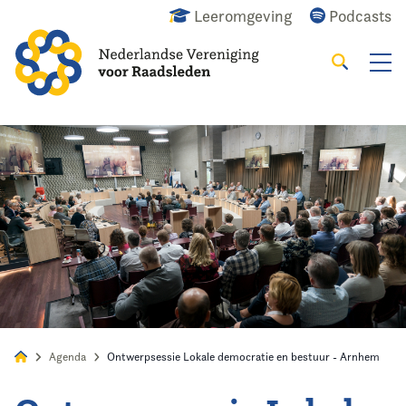
Leeromgeving
Podcasts
Zoeken
Alles
Nieuws
Agenda
Raadslid
Agenda
Ontwerpsessie Lokale democratie en bestuur - Arnhem