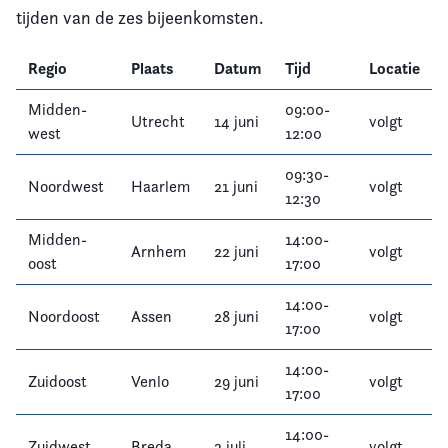
tijden van de zes bijeenkomsten.
Regio
Plaats
Datum
Tijd
Locatie
Midden-
09:00-
Utrecht
14 juni
volgt
west
12:00
09:30-
Noordwest
Haarlem
21 juni
volgt
12:30
Midden-
14:00-
Arnhem
22 juni
volgt
oost
17:00
14:00-
Noordoost
Assen
28 juni
volgt
17:00
14:00-
Zuidoost
Venlo
29 juni
volgt
17:00
14:00-
Zuidwest
Breda
3 juli
volgt