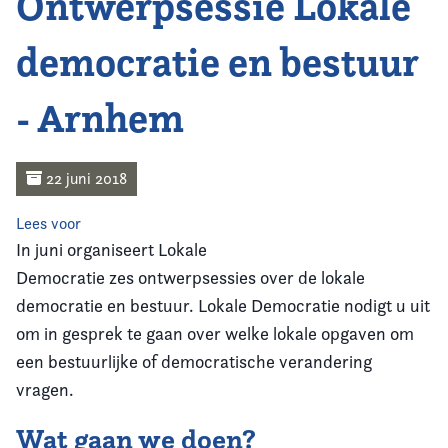
Ontwerpsessie Lokale
Home
democratie en bestuur
Agenda
- Arnhem
Nieuws
Opleiding
22 juni 2018
Kennis & Informatie
Lees voor
In juni organiseert Lokale
Vereniging
Democratie zes ontwerpsessies over de lokale
democratie en bestuur. Lokale Democratie nodigt u uit
Contact
om in gesprek te gaan over welke lokale opgaven om
een bestuurlijke of democratische verandering
vragen.
Wat gaan we doen?