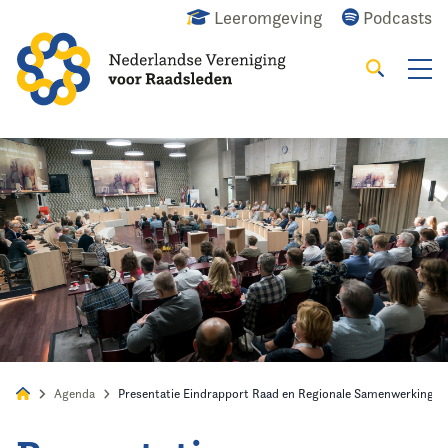
Leeromgeving
Podcasts
Zoeken
Alles
Nieuws
Agenda
Raadslid
Agenda
Presentatie Eindrapport Raad en Regionale Samenwerking 2