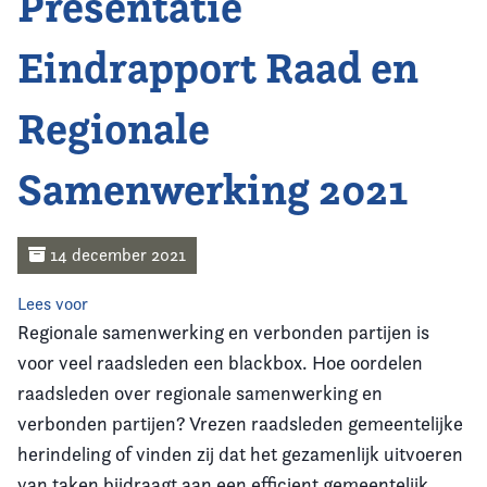
Presentatie
Home
Eindrapport Raad en
Agenda
Regionale
Nieuws
Samenwerking 2021
Opleiding
Kennis & Informatie
14 december 2021
Vereniging
Lees voor
Regionale samenwerking en verbonden partijen is
Contact
voor veel raadsleden een blackbox. Hoe oordelen
raadsleden over regionale samenwerking en
verbonden partijen? Vrezen raadsleden gemeentelijke
herindeling of vinden zij dat het gezamenlijk uitvoeren
van taken bijdraagt aan een efficient gemeentelijk