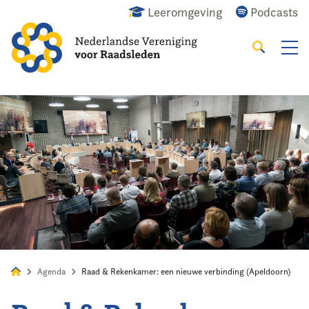
Leeromgeving
Podcasts
Zoeken
Alles
Nieuws
Agenda
Raadslid
Agenda
Raad & Rekenkamer: een nieuwe verbinding (Apeldoorn)