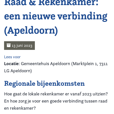
Raad & Rekenkamer:
Home
een nieuwe verbinding
Agenda
(Apeldoorn)
Nieuws
Opleiding
13 juni 2023
Kennis & Informatie
Lees voor
Locatie
: Gemeentehuis Apeldoorn (Marktplein 1, 7311
Vereniging
LG Apeldoorn)
Regionale bijeenkomsten
Contact
Hoe gaat de lokale rekenkamer er vanaf 2023 uitzien?
En hoe zorg je voor een goede verbinding tussen raad
en rekenkamer?