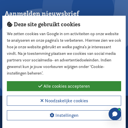
Aanmelden nieuwsbrief
Deze site gebruikt cookies
We zetten cookies van Google in om activiteiten op onze website
te analyseren en onze pagina’s te verbeteren. Hiermee zien we ook
Aanmelden
hoe je onze website gebruikt en welke pagina’s je interessant
vindt. Na je toestemming plaatsen we cookies van social media
partners voor socialmedia- en advertentiedoeleinden. Indien
Volg ons
gewenst kun je jouw voorkeuren wijzigen onder ‘Cookie-
instellingen beheren’.
Alle cookies accepteren
Noodzakelijke cookies
2026 Nederlandse Vereniging voor Raadsleden
Cookie instellingen
Instellingen
Webdesign:
XD designers