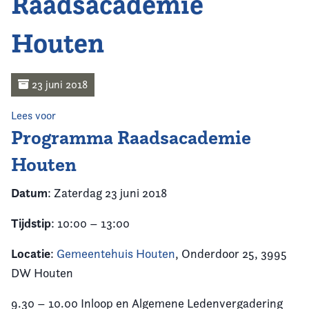
Raadsacademie
Home
Houten
Agenda
Nieuws
23 juni 2018
Opleiding
Lees voor
Programma Raadsacademie
Kennis & Informatie
Houten
Vereniging
Datum
: Zaterdag 23 juni 2018
Tijdstip
: 10:00 – 13:00
Contact
Locatie
:
Gemeentehuis Houten
, Onderdoor 25, 3995
DW Houten
9.30 – 10.00 Inloop en Algemene Ledenvergadering