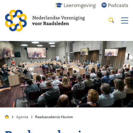
Leeromgeving
Podcasts
Zoeken
Alles
Nieuws
Agenda
Raadslid
Agenda
Raadsacademie Houten