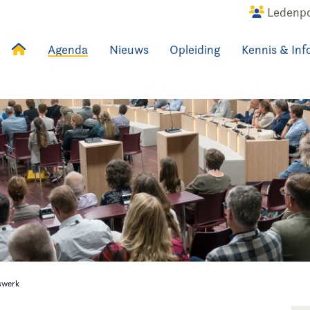
Ledenpo
Agenda
Nieuws
Opleiding
Kennis & Inf
uws
Agenda
Raadslid
swerk