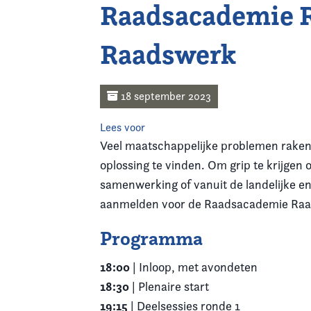
Raadsacademie R
Home
Raadswerk
Agenda
Nieuws
18 september 2023
Opleiding
Lees voor
Veel maatschappelijke problemen raken e
Kennis & Informatie
oplossing te vinden. Om grip te krijgen
samenwerking of vanuit de landelijke en
Vereniging
aanmelden voor de Raadsacademie Raal
Programma
Contact
18:00
| Inloop, met avondeten
18:30
| Plenaire start
19:15
| Deelsessies ronde 1