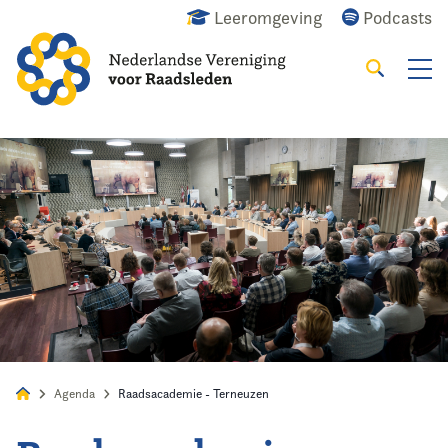
Leeromgeving
Podcasts
Zoeken
Alles
Nieuws
Agenda
Raadslid
Agenda
Raadsacademie - Terneuzen