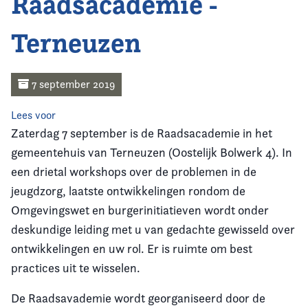
Raadsacademie -
Home
Terneuzen
Agenda
Nieuws
7 september 2019
Opleiding
Lees voor
Zaterdag 7 september is de Raadsacademie in het
Kennis & Informatie
gemeentehuis van Terneuzen (Oostelijk Bolwerk 4). In
een drietal workshops over de problemen in de
Vereniging
jeugdzorg, laatste ontwikkelingen rondom de
Omgevingswet en burgerinitiatieven wordt onder
Contact
deskundige leiding met u van gedachte gewisseld over
ontwikkelingen en uw rol. Er is ruimte om best
practices uit te wisselen.
De Raadsavademie wordt georganiseerd door de