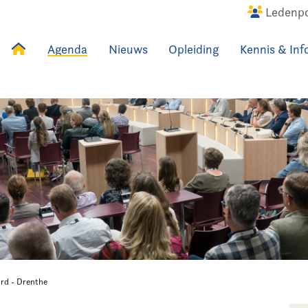
Ledenpo
Agenda
Nieuws
Opleiding
Kennis & Inf
uws
Agenda
Raadslid
ord - Drenthe