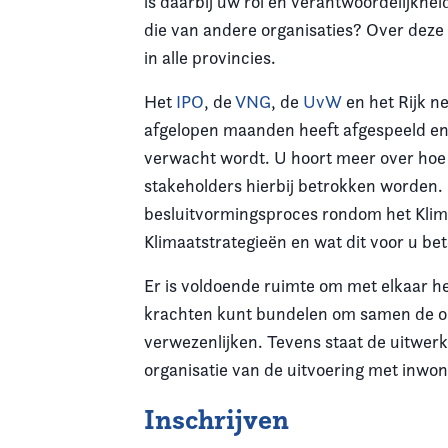
is daarbij uw rol en verantwoordelijkhei
die van andere organisaties? Over deze 
in alle provincies.
Het
IPO
, de
VNG
, de
UvW
en het Rijk n
afgelopen maanden heeft afgespeeld e
verwacht wordt. U hoort meer over hoe t
stakeholders hierbij betrokken worden.
besluitvormingsproces rondom het Klim
Klimaatstrategieën en wat dit voor u be
Er is voldoende ruimte om met elkaar he
krachten kunt bundelen om samen de op
verwezenlijken. Tevens staat de uitwerk
organisatie van de uitvoering met inwone
Inschrijven