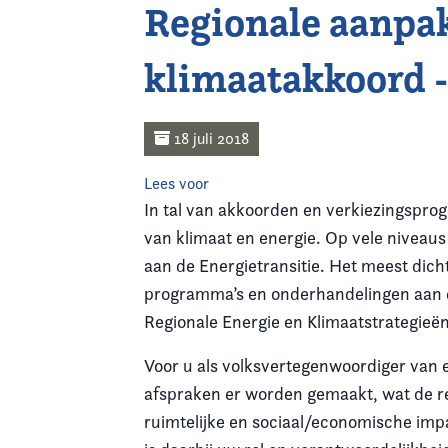
Regionale aanpak
Home
klimaatakkoord 
Agenda
Nieuws
18 juli 2018
Opleiding
Lees voor
In tal van akkoorden en verkiezingsprog
Kennis & Informatie
van klimaat en energie. Op vele niveaus
aan de Energietransitie. Het meest dicht
Vereniging
programma’s en onderhandelingen aan d
Regionale Energie en Klimaatstrategieën
Contact
Voor u als volksvertegenwoordiger van 
afspraken er worden gemaakt, wat de reg
ruimtelijke en sociaal/economische im