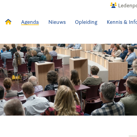
Ledenpo
Agenda
Nieuws
Opleiding
Kennis & Inf
uws
Agenda
Raadslid