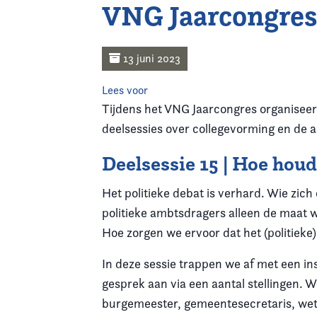
VNG Jaarcongre
Home
Agenda
13 juni 2023
Lees voor
Nieuws
Tijdens het VNG Jaarcongres organisee
deelsessies over collegevorming en de 
Opleiding
Deelsessie 15 | Hoe hou
Kennis & Informatie
Het politieke debat is verhard. Wie zich 
Vereniging
politieke ambtsdragers alleen de maat 
Hoe zorgen we ervoor dat het (politieke) 
Contact
In deze sessie trappen we af met een i
gesprek aan via een aantal stellingen. W
burgemeester, gemeentesecretaris, weth