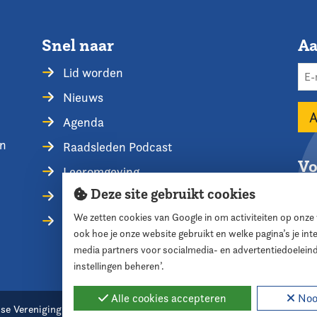
Snel naar
Aa
Lid worden
Nieuws
Agenda
en
Raadsleden Podcast
Vo
Leeromgeving
Deze site gebruikt cookies
Privacyverklaring
We zetten cookies van Google in om activiteiten op onze
Contact opnemen
ook hoe je onze website gebruikt en welke pagina’s je in
media partners voor socialmedia- en advertentiedoelein
instellingen beheren’.
Alle cookies accepteren
Nood
se Vereniging voor Raadsleden
Cookie instellingen
Webde