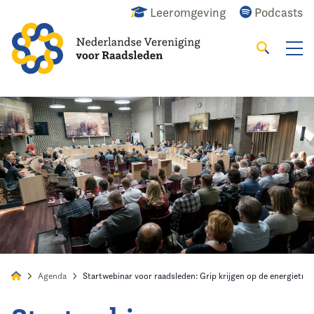
Leeromgeving
Podcasts
Zoeken
Alles
Nieuws
Agenda
Raadslid
Agenda
Startwebinar voor raadsleden: Grip krijgen op de energietra