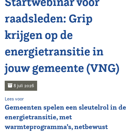
Startwebinar voor
Home
raadsleden: Grip
Agenda
krijgen op de
Nieuws
energietransitie in
Opleiding
jouw gemeente (VNG)
Kennis & Informatie
Vereniging
8 juli 2026
Contact
Lees voor
Gemeenten spelen een sleutelrol in de
energietransitie, met
warmteprogramma’s, netbewust