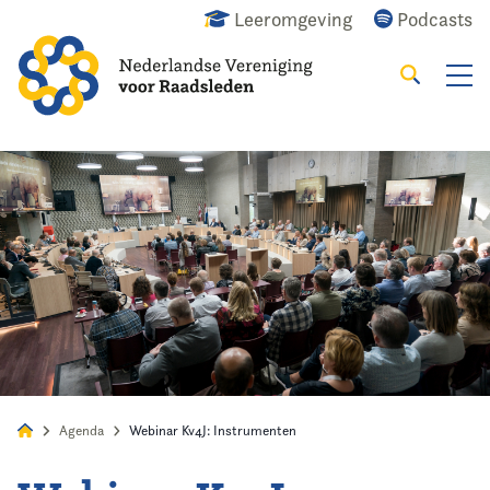
Leeromgeving
Podcasts
Zoeken
Alles
Nieuws
Agenda
Raadslid
Agenda
Webinar Kv4J: Instrumenten