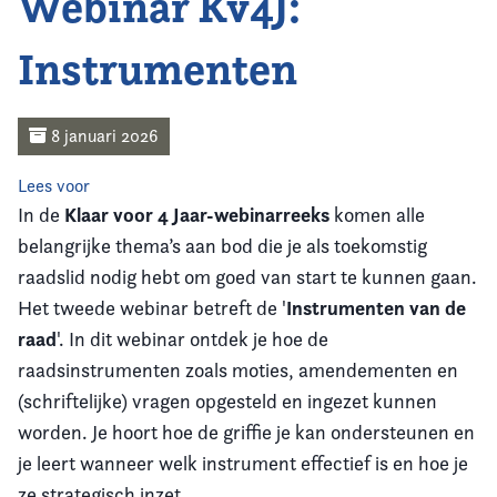
Webinar Kv4J:
Home
Instrumenten
Agenda
Nieuws
8 januari 2026
Opleiding
Lees voor
Klaar voor 4 Jaar-webinarreeks
In de
komen alle
Kennis & Informatie
belangrijke thema’s aan bod die je als toekomstig
raadslid nodig hebt om goed van start te kunnen gaan.
Vereniging
Instrumenten van de
Het tweede webinar betreft de '
raad
'. In dit webinar ontdek je hoe de
Contact
raadsinstrumenten zoals moties, amendementen en
(schriftelijke) vragen opgesteld en ingezet kunnen
worden. Je hoort hoe de griffie je kan ondersteunen en
je leert wanneer welk instrument effectief is en hoe je
ze strategisch inzet.