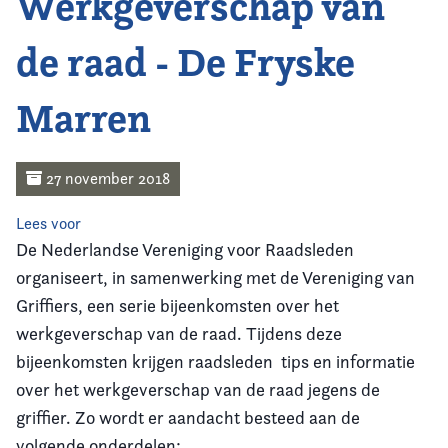
Werkgeverschap van
Home
de raad - De Fryske
Agenda
Marren
Nieuws
Opleiding
27 november 2018
Kennis & Informatie
Lees voor
De Nederlandse Vereniging voor Raadsleden
Vereniging
organiseert, in samenwerking met de Vereniging van
Griffiers, een serie bijeenkomsten over het
Contact
werkgeverschap van de raad. Tijdens deze
bijeenkomsten krijgen raadsleden tips en informatie
over het werkgeverschap van de raad jegens de
griffier. Zo wordt er aandacht besteed aan de
volgende onderdelen: