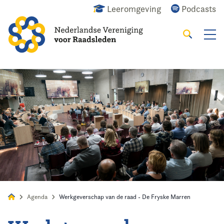
Leeromgeving
Podcasts
Zoeken
Alles
Nieuws
Agenda
Raadslid
Agenda
Werkgeverschap van de raad - De Fryske Marren