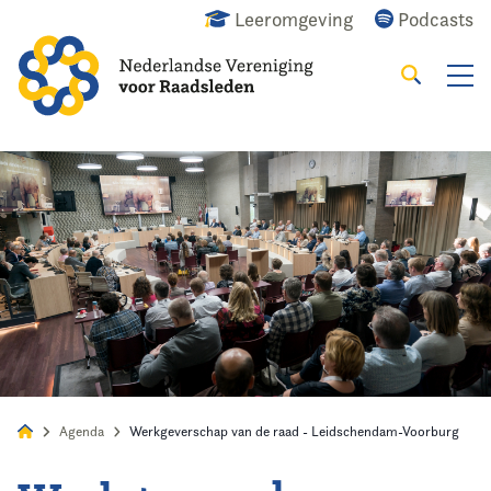
Leeromgeving
Podcasts
Zoeken
Alles
Nieuws
Agenda
Raadslid
Agenda
Werkgeverschap van de raad - Leidschendam-Voorburg