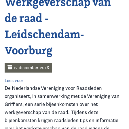
Werkgeverschap van
Home
de raad -
Agenda
Leidschendam-
Nieuws
Voorburg
Opleiding
Kennis & Informatie
12 december 2018
Vereniging
Lees voor
De Nederlandse Vereniging voor Raadsleden
Contact
organiseert, in samenwerking met de Vereniging van
Griffiers, een serie bijeenkomsten over het
werkgeverschap van de raad. Tijdens deze
bijeenkomsten krijgen raadsleden tips en informatie
over het werkgeverschap van de raad jegens de