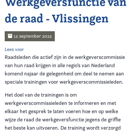
Werkgeversfunctie van
Home
de raad - Vlissingen
Agenda
Nieuws
12 september 2022
Opleiding & Ontwikkeling
Lees voor
Raadsleden die actief zijn in de werkgeverscommissie
Kennis & Informatie
van hun raad krijgen in alle regio’s van Nederland
komend najaar de gelegenheid om deel te nemen aan
Vereniging
speciale trainingen voor werkgeverscommissieleden.
Het doel van de trainingen is om
Contact
werkgeverscommissieleden te informeren en met
elkaar het gesprek te laten voeren hoe en op welke
wijze de raad de werkgeversfunctie jegens de griffie
het beste kan uitvoeren. De training wordt verzorgd