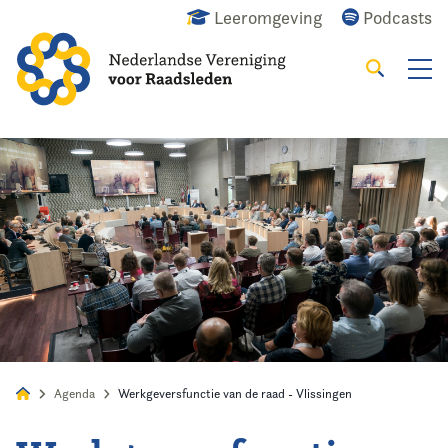
Leeromgeving
Podcasts
Zoeken
Alles
Nieuws
Agenda
Raadslid
Agenda
Werkgeversfunctie van de raad - Vlissingen