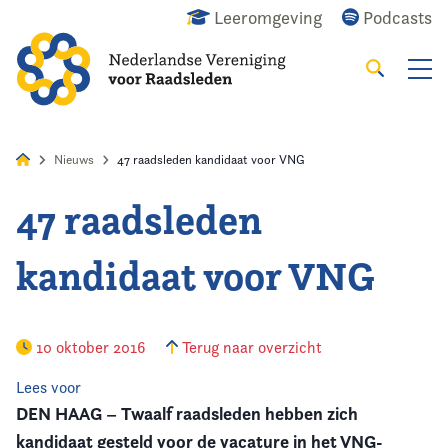
Leeromgeving
Podcasts
Zoeken
Alles
Nieuws
Agenda
Raadslid
Nieuws
47 raadsleden kandidaat voor VNG
47 raadsleden
Home
kandidaat voor VNG
Agenda
Nieuws
10 oktober 2016
Terug naar overzicht
Opleiding
Lees voor
DEN HAAG – Twaalf raadsleden hebben zich
Kennis & Informatie
kandidaat gesteld voor de vacature in het VNG-