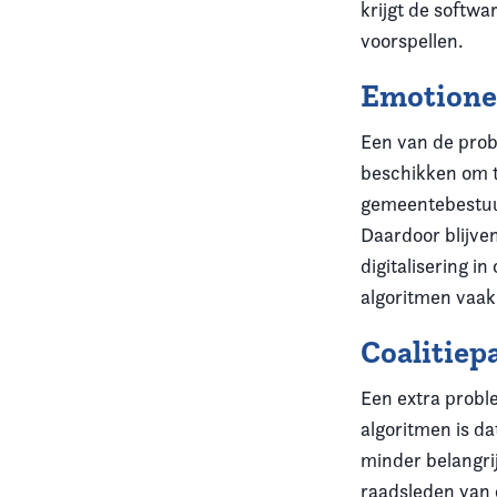
krijgt de softwa
voorspellen.
Emotionel
Een van de prob
beschikken om t
gemeentebestuur
Daardoor blijve
digitalisering i
algoritmen vaak
Coalitiep
Een extra probl
algoritmen is da
minder belangri
raadsleden van c