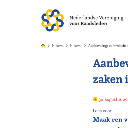
Alles
Nie
Nieuws
Nieuws
Aanbeveling: commissie di
Aanbev
Home
zaken 
Agenda
Nieuws
30 augustus 2
Opleiding
Lees voor
Maak een v
Kennis & Informatie