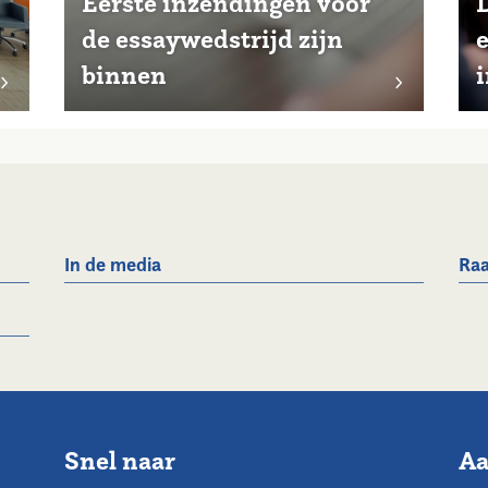
Eerste inzendingen voor
de essaywedstrijd zijn
binnen
i
In de media
Raa
Snel naar
Aa