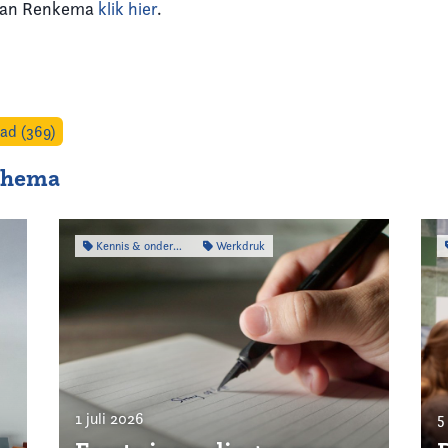
 van Renkema
klik hier
.
ad (369)
 thema
Kennis & onderzoek
Werkdruk
1 juli 2026
5