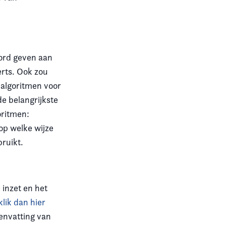
oord geven aan
erts. Ook zou
 algoritmen voor
e belangrijkste
oritmen:
op welke wijze
ruikt.
 inzet en het
klik dan hier
envatting van