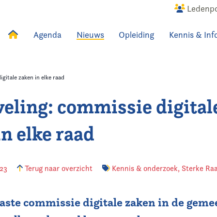
Ledenpo
Agenda
Nieuws
Opleiding
Kennis & Inf
uws
Agenda
Raadslid
gitale zaken in elke raad
eling: commissie digital
in elke raad
023
Terug naar overzicht
Kennis & onderzoek
,
Sterke Ra
aste commissie digitale zaken in de gem