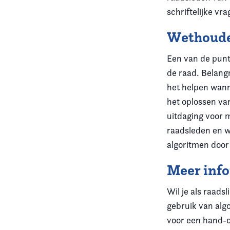
schriftelijke v
Wethoud
Een van de punt
de raad. Belang
het helpen wanne
het oplossen va
uitdaging voor 
raadsleden en w
algoritmen doo
Meer inf
Wil je als raads
gebruik van alg
voor een hand-o