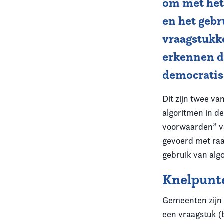
om met het 
en het gebr
Vereniging
vraagstukk
Contact
erkennen da
democratisc
Dit zijn twee v
algoritmen in d
voorwaarden” va
gevoerd met raa
gebruik van alg
Knelpunte
Gemeenten zijn 
een vraagstuk (