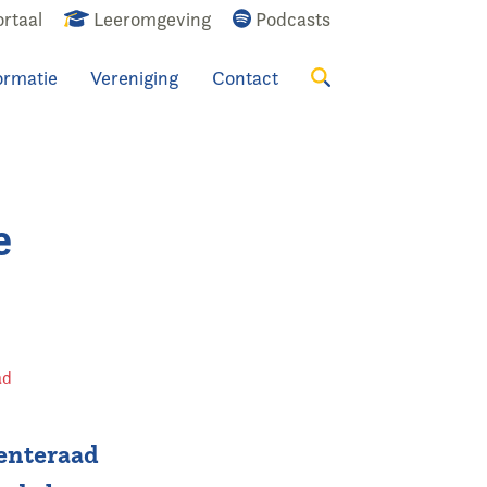
rtaal
Leeromgeving
Podcasts
ormatie
Vereniging
Contact
Zoeken
e
ad
eenteraad