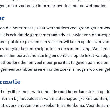
ragen, maar voeren ze informeel overleg met de wethouder.
er
en die beter moet, is dat wethouders veel grondiger antw
rijk is ook dat de gemeenteraad advies inwint van data-exp
er politieke partijen een visie ontwikkelen op de inzet van
n vraagstukken en knelpunten in de samenleving. Wellicht d
meer democratische sturing en controle op de inzet van alg
ethouders dienen veel meer prioriteit te geven aan hoe en 
r gemeenteambtenaren en onderzoekers mogen worden geb
ormatie
lid of griffier meer weten hoe de raad beter kan sturen op de
oritmen bij het oplossen van maatschappelijke knelpunten,
ut-overzicht van onderzoeker Elise Renkema. Voor de sam