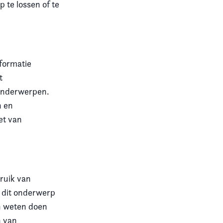
 te lossen of te
nformatie
t
 onderwerpen.
n en
et van
ruik van
p dit onderwerp
en weten doen
n van