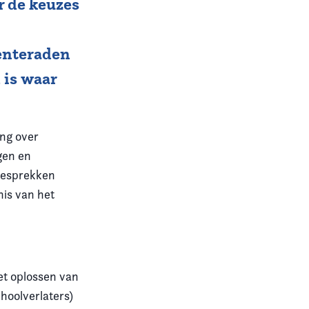
r de keuzes
enteraden
 is waar
ing over
gen en
gesprekken
is van het
et oplossen van
hoolverlaters)