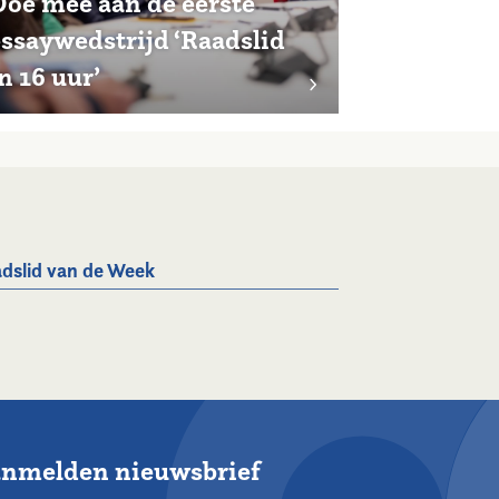
Doe mee aan de eerste
essaywedstrijd ‘Raadslid
n 16 uur’
dslid van de Week
nmelden nieuwsbrief