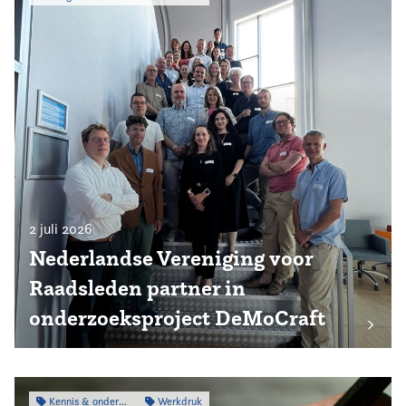
2 juli 2026
Nederlandse Vereniging voor
Raadsleden partner in
onderzoeksproject DeMoCraft
Kennis & onderzoek
Werkdruk