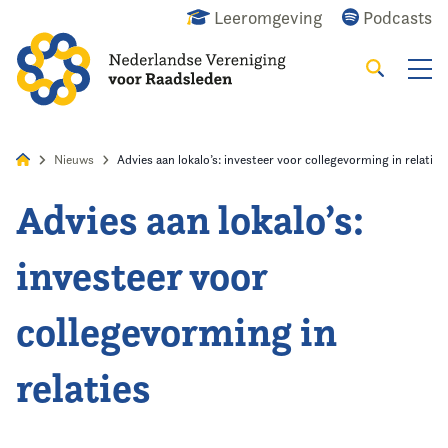
Leeromgeving
Podcasts
Zoeken
Alles
Nieuws
Agenda
Raadslid
Nieuws
Advies aan lokalo’s: investeer voor collegevorming in relaties
Advies aan lokalo’s:
Home
investeer voor
Agenda
collegevorming in
Nieuws
relaties
Opleidingsaanbod
Kennis & Informatie