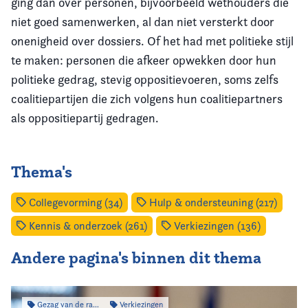
ging dan over personen, bijvoorbeeld wethouders die
niet goed samenwerken, al dan niet versterkt door
onenigheid over dossiers. Of het had met politieke stijl
te maken: personen die afkeer opwekken door hun
politieke gedrag, stevig oppositievoeren, soms zelfs
coalitiepartijen die zich volgens hun coalitiepartners
als oppositiepartij gedragen.
Thema's
Collegevorming (34)
Hulp & ondersteuning (217)
Kennis & onderzoek (261)
Verkiezingen (136)
Andere pagina's binnen dit thema
Gezag van de raad
Verkiezingen