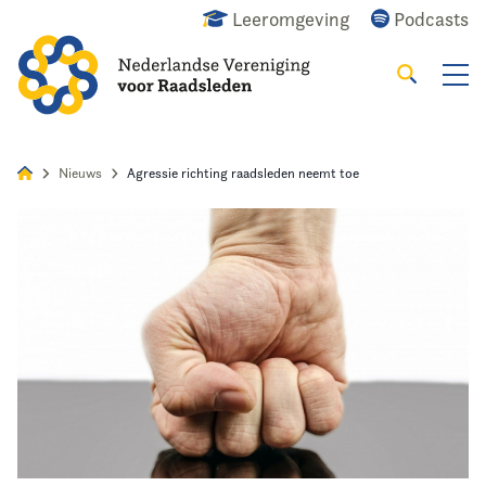
Leeromgeving
Podcasts
Zoeken
Alles
Nieuws
Agenda
Raadslid
Nieuws
Agressie richting raadsleden neemt toe
Home
Agenda
Nieuws
Opleiding
Kennis & Informatie