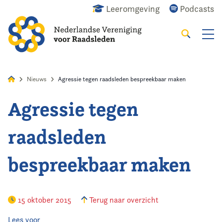
Leeromgeving
Podcasts
Zoeken
Alles
Nieuws
Agenda
Raadslid
Nieuws
Agressie tegen raadsleden bespreekbaar maken
Agressie tegen
Home
raadsleden
Agenda
bespreekbaar maken
Nieuws
Opleiding
15 oktober 2015
Terug naar overzicht
Kennis & Informatie
Lees voor