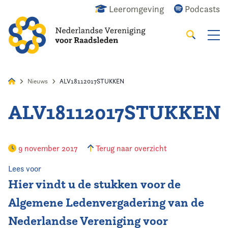
Leeromgeving
Podcasts
Zoeken
Alles
Nieuws
Agenda
Raadslid
Nieuws
ALV18112017STUKKEN
ALV18112017STUKKEN
Home
Agenda
9 november 2017
Terug naar overzicht
Nieuws
Lees voor
Hier vindt u de stukken voor de
Opleiding
Algemene Ledenvergadering van de
Nederlandse Vereniging voor
Kennis & Informatie