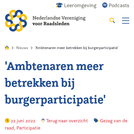
Leeromgeving
Podcasts
Zoeken
Alles
Nieuws
Agenda
Raadslid
Nieuws
'Ambtenaren meer betrekken bij burgerparticipatie'
'Ambtenaren meer
Home
betrekken bij
Agenda
burgerparticipatie'
Nieuws
Opleiding
22 juni 2022
Terug naar overzicht
Gezag van de
raad
,
Participatie
Kennis & Informatie