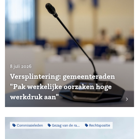
8 juli 2026
Versplintering: gemeenteraden
"Pak werkelijke oorzaken hoge
werkdruk aan"
Commissieleden
Gezag van de raad
Rechtspositie