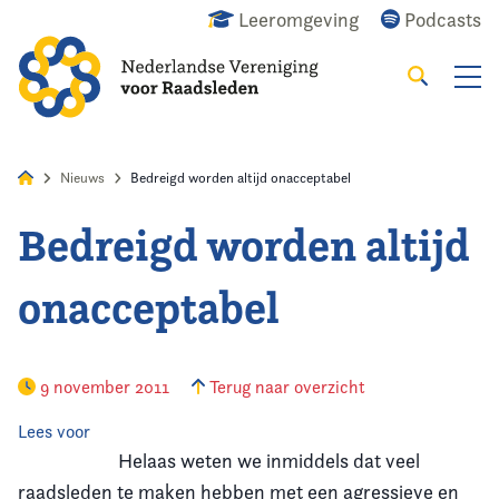
Leeromgeving
Podcasts
Zoeken
Alles
Nieuws
Agenda
Raadslid
Nieuws
Bedreigd worden altijd onacceptabel
Bedreigd worden altijd
Home
onacceptabel
Agenda
Nieuws
9 november 2011
Terug naar overzicht
Opleiding & Ontwikkeling
Lees voor
Helaas weten we inmiddels dat veel
Kennis & Informatie
raadsleden te maken hebben met een agressieve en