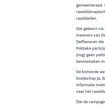
gemeenteraad. 
Vereniging
raadslidmaatsch
raadsleden.
Contact
Dat gebeurt via
inwoners van D
Delftenaren die
Politieke partic
(nog) geen polit
kennismaken met
De komende wek
boodschap Ja, i
informatie inwi
naar het raadsl
Dat de campagne