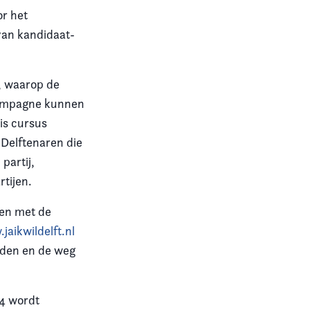
r het
 van kandidaat-
, waarop de
campagne kunnen
is cursus
t Delftenaren die
partij,
tijen.
en met de
jaikwildelft.nl
eden en de weg
14 wordt