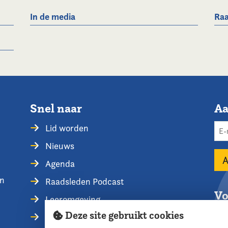
In de media
Raa
Snel naar
Aa
Lid worden
Nieuws
Agenda
en
Raadsleden Podcast
Vo
Leeromgeving
Deze site gebruikt cookies
Privacyverklaring