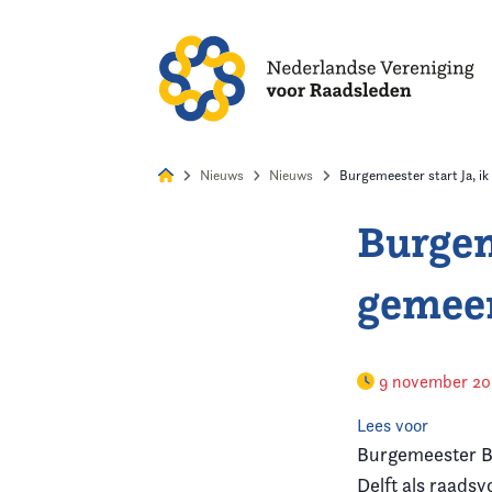
Alles
Nie
Nieuws
Nieuws
Burgemeester start Ja, ik
Burgeme
Home
gemee
Agenda
Nieuws
9 november 2
Opleiding
Lees voor
Burgemeester Ba
Kennis & Informatie
Delft als raadsv