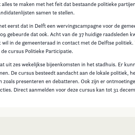
 alles te maken met het feit dat bestaande politieke partij
kandidatenlijsten samen te stellen.
r het eerst dat in Delft een wervingscampagne voor de gem
09 gebeurde dat ook. Acht van de 37 huidige raadsleden k
ik wil in de gemeenteraad in contact met de Delftse politiek.
 de cursus Politieke Participatie.
at uit zes wekelijkse bijeenkomsten in het stadhuis. Er ku
n. De cursus besteedt aandacht aan de lokale politiek, h
n zoals presenteren en debatteren. Ook zijn er ontmoeting
acties. Direct aanmelden voor deze cursus kan tot 31 decem