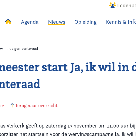
Ledenpo
Agenda
Nieuws
Opleiding
Kennis & Inf
uws
Agenda
Raadslid
 wil in de gemeenteraad
ester start Ja, ik wil in 
nteraad
012
Terug naar overzicht
s Verkerk geeft op zaterdag 17 november om 11.00 uur bij
oorzitter het startsein voor de wervingscampagne Ja, ik wil 