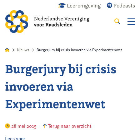
Leeromgeving
Podcasts
Zoeken
Alles
Nieuws
Agenda
Raadslid
Nieuws
Burgerjury bij crisis invoeren via Experimentenwet
Burgerjury bij crisis
Home
invoeren via
Agenda
Experimentenwet
Nieuws
Opleiding
28 mei 2015
Terug naar overzicht
Kennis & Informatie
Lees voor