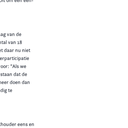
it om een een-
aag van de
tal van 18
t daar nu niet
erparticipatie
oor: “Als we
estaan dat de
l meer doen dan
dig te
ethouder eens en