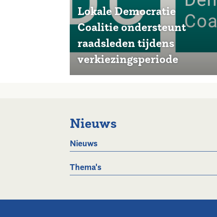
Lokale Democratie
Coalitie ondersteunt
raadsleden tijdens
verkiezingsperiode
Nieuws
Nieuws
Thema's