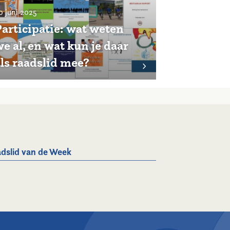
0 juni 2025
Participatie: wat weten
e al, en wat kun je daar
als raadslid mee?
dslid van de Week