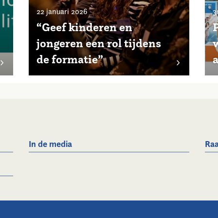
22 januari 2026
3
“Geef kinderen en
jongeren een rol tijdens
w
de formatie”
In de media
Raa