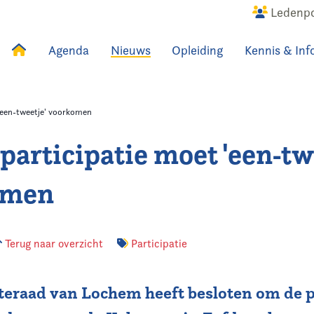
Ledenpo
Agenda
Nieuws
Opleiding
Kennis & Inf
uws
Agenda
Raadslid
'een-tweetje' voorkomen
participatie moet 'een-tw
omen
Terug naar overzicht
Participatie
eraad van Lochem heeft besloten om de 