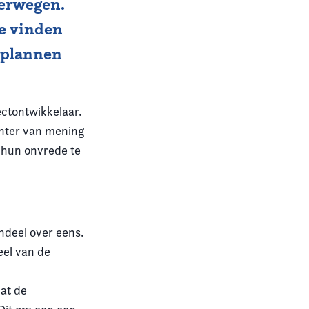
verwegen.
ie vinden
e plannen
ectontwikkelaar.
chter van mening
m hun onvrede te
endeel over eens.
eel van de
dat de