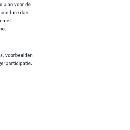
e plan voor de
procedure dan
n met
mo.
ps, voorbeelden
erparticipatie.