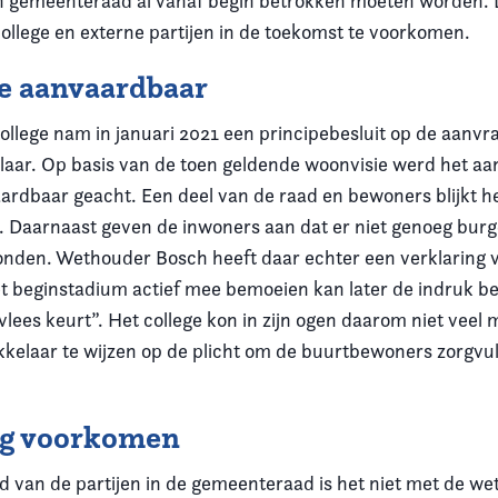
gemeenteraad al vanaf begin betrokken moeten worden. D
college en externe partijen in de toekomst te voorkomen.
e aanvaardbaar
llege nam in januari 2021 een principebesluit op de aanvr
laar. Op basis van de toen geldende woonvisie werd het aan
rdbaar geacht. Een deel van de raad en bewoners blijkt he
n. Daarnaast geven de inwoners aan dat er niet genoeg burg
onden. Wethouder Bosch heeft daar echter een verklaring v
het beginstadium actief mee bemoeien kan later de indruk b
 vlees keurt”. Het college kon in zijn ogen daarom niet vee
kkelaar te wijzen op de plicht om de buurtbewoners zorgvul
ng voorkomen
 van de partijen in de gemeenteraad is het niet met de w