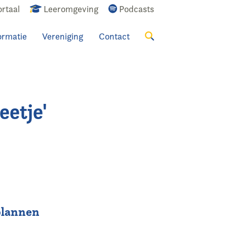
rtaal
Leeromgeving
Podcasts
ormatie
Vereniging
Contact
Zoeken
eetje'
plannen