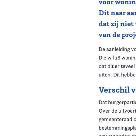
voor wonin
Dit naar a
Vereniging
dat zij nie
Contact
van de pro
De aanleiding vo
Die wil 18 woni
dat dit er tevee
uiten. Dit hebbe
Verschil 
Dat burgerpartic
Over de uitvoeri
gemeenteraad da
bestemmingsplan