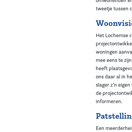
omwonenden en 
tweetje tussen 
Woonvisi
Het Lochemse co
projectontwikke
woningen aanvaa
mee eens te zij
heeft plaatsgev
ons daar al in 
slager z’n eigen
de projectontwi
informeren.
Patstelli
Een meerderheid