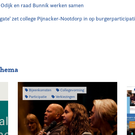
Odijk en raad Bunnik werken samen
lgate’ zet college Pijnacker-Nootdorp in op burgerparticipat
 thema
Bijeenkomsten
Collegevorming
Participatie
Verkiezingen