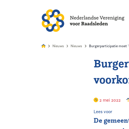
Alles
Nie
Nieuws
Nieuws
Burgerparticipatie moet 
Burger
Home
voork
Agenda
Nieuws
2 mei 2022
Opleiding
Lees voor
De gemeent
Kennis & Informatie