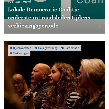
17 maart 2026
Lokale Democratie Coalitie
ondersteunt raadsleden tijdens
verkiezingsperiode
Bijeenkomsten
Collegevorming
Participatie
Verkiezingen