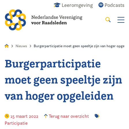
Leeromgeving
Podcasts
Zoeken
Alles
Nieuws
Agenda
Raadslid
Nieuws
Burgerparticipatie moet geen speeltje zijn van hoger opgelei
Burgerparticipatie
Home
moet geen speeltje zijn
Agenda
van hoger opgeleiden
Nieuws
Opleiding & Ontwikkeling
15 maart 2022
Terug naar overzicht
Participatie
Kennis & Informatie