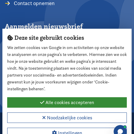
Contact opnemen
Aanmelden nieuwsbrief
Deze site gebruikt cookies
We zetten cookies van Google in om activiteiten op onze website
te analyseren en onze pagina’s te verbeteren. Hiermee zien we ook
Aanmelden
hoe je onze website gebruikt en welke pagina’s je interessant
vindt. Na je toestemming plaatsen we cookies van social media
partners voor socialmedia- en advertentiedoeleinden. Indien
Volg ons
gewenst kun je jouw voorkeuren wijzigen onder ‘Cookie-
instellingen beheren’.
Alle cookies accepteren
Noodzakelijke cookies
2026 Nederlandse Vereniging voor Raadsleden
Cookie instellingen
Instellingen