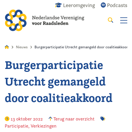
Leeromgeving
Podcasts
Zoeken
Alles
Nieuws
Agenda
Raadslid
Nieuws
Burgerparticipatie Utrecht gemangeld door coalitieakkoord
Burgerparticipatie
Home
Utrecht gemangeld
Agenda
door coalitieakkoord
Nieuws
Opleiding
13 oktober 2022
Terug naar overzicht
Participatie
,
Verkiezingen
Kennis & Informatie