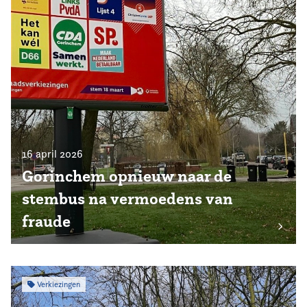
16 april 2026
Gorinchem opnieuw naar de
stembus na vermoedens van
fraude
Verkiezingen