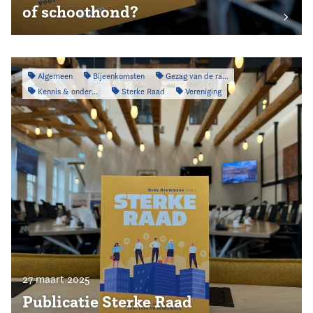
of schoothond?
Algemeen
Bijeenkomsten
Gezag van de raad
Kennis & onderzoek
Sterke Raad
Vereniging
27 maart 2025
Publicatie Sterke Raad