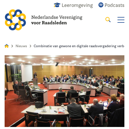
Leeromgeving
Podcasts
Zoeken
Alles
Nieuws
Agenda
Raadslid
Nieuws
Combinatie van gewone en digitale raadsvergadering verbod
Home
Agenda
Nieuws
Opleiding
Kennis & Informatie