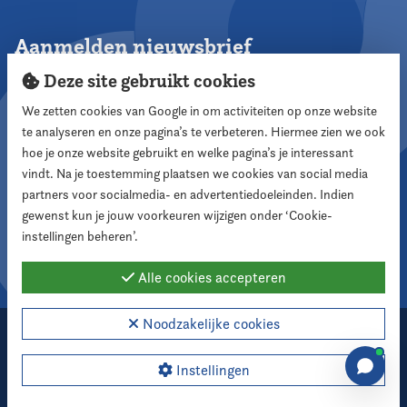
Aanmelden nieuwsbrief
Deze site gebruikt cookies
We zetten cookies van Google in om activiteiten op onze website
te analyseren en onze pagina’s te verbeteren. Hiermee zien we ook
Aanmelden
hoe je onze website gebruikt en welke pagina’s je interessant
vindt. Na je toestemming plaatsen we cookies van social media
partners voor socialmedia- en advertentiedoeleinden. Indien
Volg ons
gewenst kun je jouw voorkeuren wijzigen onder ‘Cookie-
instellingen beheren’.
Alle cookies accepteren
Noodzakelijke cookies
2026 Nederlandse Vereniging voor Raadsleden
Cookie instellingen
Instellingen
Webdesign:
XD designers