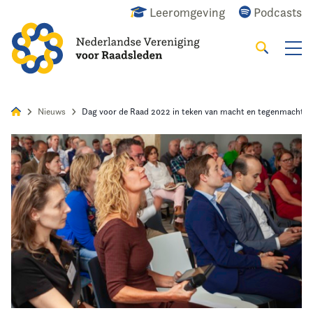
Leeromgeving
Podcasts
Zoeken
Alles
Nieuws
Agenda
Raadslid
Nieuws
Dag voor de Raad 2022 in teken van macht en tegenmacht
Home
Agenda
Nieuws
Opleiding
Kennis & Informatie