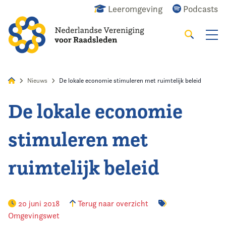
Leeromgeving
Podcasts
Zoeken
Alles
Nieuws
Agenda
Raadslid
Nieuws
De lokale economie stimuleren met ruimtelijk beleid
De lokale economie
Home
stimuleren met
Agenda
ruimtelijk beleid
Nieuws
Opleiding
20 juni 2018
Terug naar overzicht
Omgevingswet
Kennis & Informatie