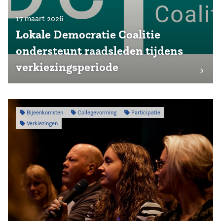
17 maart 2026
Lokale Democratie Coalitie
ondersteunt raadsleden tijdens
verkiezingsperiode
Bijeenkomsten
Collegevorming
Participatie
Verkiezingen