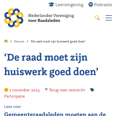
Leeromgeving
Podcasts
Zoeken
Alles
Nieuws
Agenda
Raadslid
Nieuws
‘De raad moet zijn huiswerk goed doen’
‘De raad moet zijn
Home
huiswerk goed doen’
Agenda
Nieuws
7 november 2023
Terug naar overzicht
Participatie
Opleiding
Lees voor
Kennis & Informatie
Gemeenteraadsleden moeten aan de