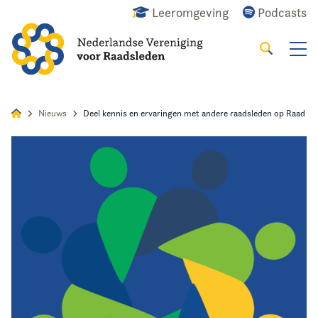
Leeromgeving
Podcasts
Zoeken
Alles
Nieuws
Agenda
Raadslid
Nieuws
Deel kennis en ervaringen met andere raadsleden op Raad i
Home
Agenda
Nieuws
Opleiding
Kennis & Informatie