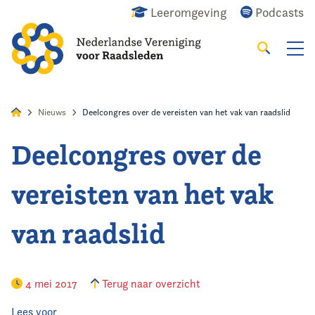
Leeromgeving
Podcasts
Zoeken
Alles
Nieuws
Agenda
Raadslid
Nieuws
Deelcongres over de vereisten van het vak van raadslid
Deelcongres over de
Home
vereisten van het vak
Agenda
van raadslid
Nieuws
Opleiding
4 mei 2017
Terug naar overzicht
Kennis & Informatie
Lees voor