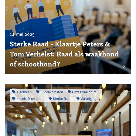
14 mei 2025
Sterke Raad - Klaartje Peters &
Tom Verhelst: Raad als waakhond
of schoothond?
Algemeen
Bijeenkomsten
Gezag van de raad
Kennis & onderzoek
Sterke Raad
Vereniging