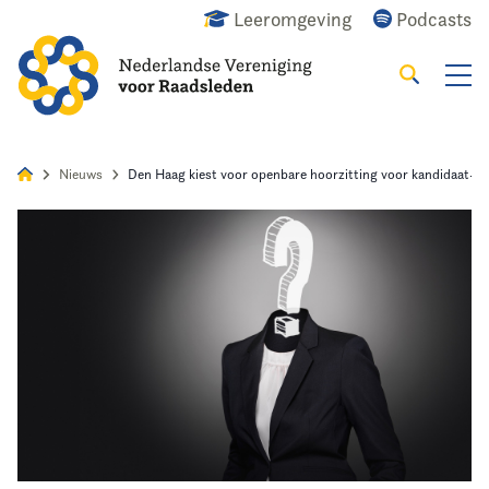
Leeromgeving
Podcasts
Zoeken
Alles
Nieuws
Agenda
Raadslid
Nieuws
Den Haag kiest voor openbare hoorzitting voor kandidaat-
Home
Agenda
Nieuws
Opleiding
Kennis & Informatie