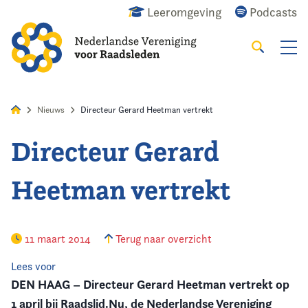
Leeromgeving
Podcasts
Zoeken
Alles
Nieuws
Agenda
Raadslid
Nieuws
Directeur Gerard Heetman vertrekt
Directeur Gerard
Home
Heetman vertrekt
Agenda
Nieuws
11 maart 2014
Terug naar overzicht
Opleiding
Lees voor
DEN HAAG – Directeur Gerard Heetman vertrekt op
Kennis & Informatie
1 april bij Raadslid.Nu, de Nederlandse Vereniging