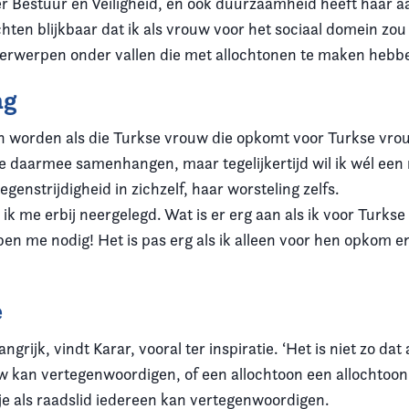
 Bestuur en Veiligheid, en ook duurzaamheid heeft haar a
ten blijkbaar dat ik als vrouw voor het sociaal domein zou
erwerpen onder vallen die met allochtonen te maken hebb
ng
zien worden als die Turkse vrouw die opkomt voor Turkse vr
 daarmee samenhangen, maar tegelijkertijd wil ik wél een r
egenstrijdigheid in zichzelf, haar worsteling zelfs.
b ik me erbij neergelegd. Wat is er erg aan als ik voor Turk
n me nodig! Het is pas erg als ik alleen voor hen opkom en
e
langrijk, vindt Karar, vooral ter inspiratie. ‘Het is niet zo dat
 kan vertegenwoordigen, of een allochtoon een allochtoon
 je als raadslid iedereen kan vertegenwoordigen.