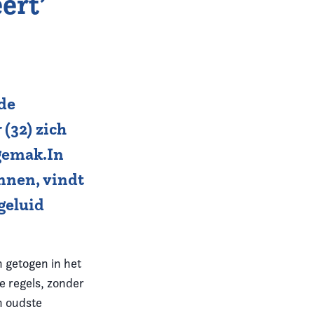
ert’
 de
(32) zich
 gemak.In
innen, vindt
geluid
n getogen in het
e regels, zonder
n oudste