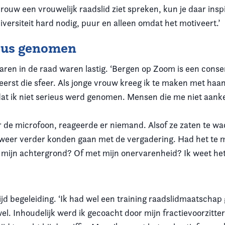
 vrouw een vrouwelijk raadslid ziet spreken, kun je daar inspi
versiteit hard nodig, puur en alleen omdat het motiveert.’
ieus genomen
aren in de raad waren lastig. ‘Bergen op Zoom is een conse
eerst die sfeer. Als jonge vrouw kreeg ik te maken met haan
at ik niet serieus werd genomen. Mensen die me niet aankek
r de microfoon, reageerde er niemand. Alsof ze zaten te wa
 weer verder konden gaan met de vergadering. Had het te
 mijn achtergrond? Of met mijn onervarenheid? Ik weet het 
tijd begeleiding. ‘Ik had wel een training raadslidmaatschap
el. Inhoudelijk werd ik gecoacht door mijn fractievoorzitte