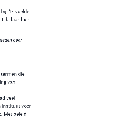
ij. ‘Ik voelde
at ik daardoor
sleden over
n termen die
ling van
ad veel
 instituut voor
k. Met beleid