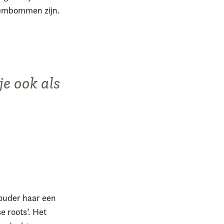
stembommen zijn.
e
je ook als
e
ouder haar een
e roots’. Het