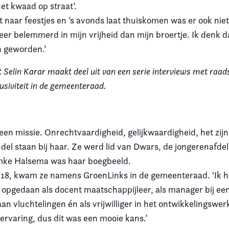
et kwaad op straat’.
 naar feestjes en ’s avonds laat thuiskomen was er ook niet b
er belemmerd in mijn vrijheid dan mijn broertje. Ik denk d
n geworden.’
t Selin Karar maakt deel uit van een serie interviews met raad
clusiviteit in de gemeenteraad.
een missie. Onrechtvaardigheid, gelijkwaardigheid, het zij
del staan bij haar. Ze werd lid van Dwars, de jongerenafde
mke Halsema was haar boegbeeld.
 2018, kwam ze namens GroenLinks in de gemeenteraad. ‘Ik h
 opgedaan als docent maatschappijleer, als manager bij een
n vluchtelingen én als vrijwilliger in het ontwikkelingswer
ervaring, dus dit was een mooie kans.’