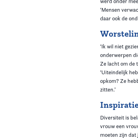
werd onder meer
‘Mensen verwach
daar ook de ond
Worsteli
‘Ik wil niet ge
onderwerpen die
Ze lacht om de t
‘Uiteindelijk he
opkom? Ze hebbe
zitten.’
Inspirati
Diversiteit is be
vrouw een vrouw
moeten zijn dat