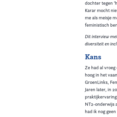
dochter tegen ‘h
Karar mocht niet
me als meisje me
feministisch be
Dit interview me
diversiteit en in
Kans
Ze had al vroeg 
hoog in het vaan
GroenLinks, Fe
Jaren later, in
praktijkervaring
NT2-onderwijs aa
had ik nog geen 