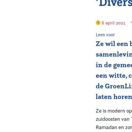
’Divers
6 april 2021
Lees voor
Ze wil een 
samenleving
in de geme
een witte, 
de GroenLin
laten horen
Ze is modern opg
zuidoosten van T
Ramadan en zon