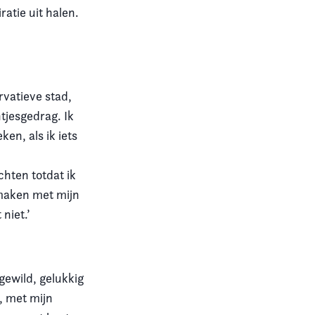
ratie uit halen.
rvatieve stad,
tjesgedrag. Ik
en, als ik iets
chten totdat ik
 maken met mijn
niet.’
 gewild, gelukkig
r, met mijn