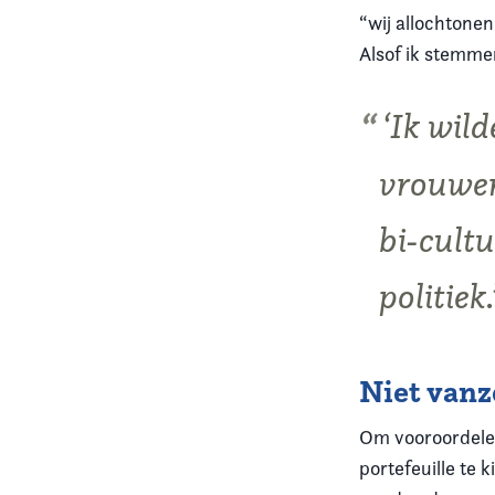
“wij allochtone
Alsof ik stemme
‘Ik wil
vrouwen
bi-cultu
politiek.
Niet vanz
Om vooroordele
portefeuille te 