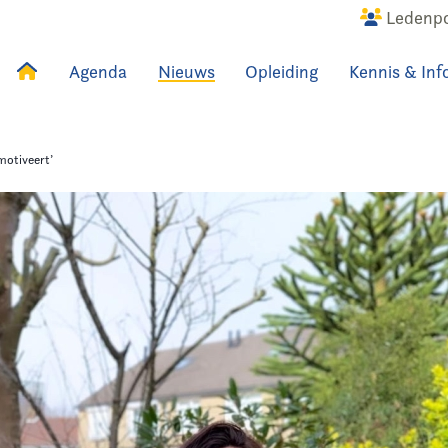
Ledenpo
Agenda
Nieuws
Opleiding
Kennis & Inf
uws
Agenda
Raadslid
 motiveert’