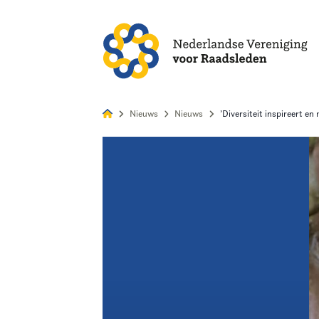
Alles
Nie
Nieuws
Nieuws
’Diversiteit inspireert en
Home
Agenda
Nieuws
Opleiding
Kennis & Informatie