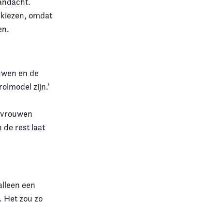
andacht.
 kiezen, omdat
en.
ouwen en de
olmodel zijn.’
se vrouwen
 de rest laat
 alleen een
. Het zou zo