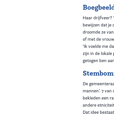
Boegbeel
Haar drijfveer?
bewijzen dat je 
droomde ze van 
of met de vrou
‘Ik voelde me da
zijn in de lokal
getogen ben aanr
Stembo
De gemeenteraad
mannen’. 7 van 
bekleden een raa
andere etniciteit
Dat idee bestaat