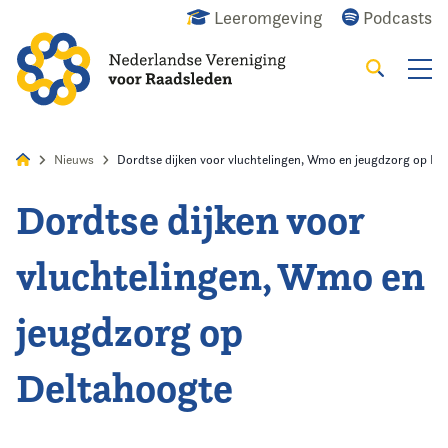
Leeromgeving
Podcasts
Zoeken
Alles
Nieuws
Agenda
Raadslid
Nieuws
Dordtse dijken voor vluchtelingen, Wmo en jeugdzorg op De
Dordtse dijken voor
Home
vluchtelingen, Wmo en
Agenda
jeugdzorg op
Nieuws
Deltahoogte
Opleiding
Kennis & Informatie