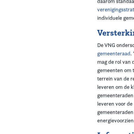
daarom standaar
verenigingsstra
individuele gem
Versterki
De VNG ondersch
gemeenteraad
.
mag de rol van d
gemeenten om te
terrein van de 
leveren om de k
gemeenteraden a
leveren voor de
gemeenteraden 
energievoorzie