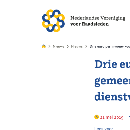
Alles
Nie
Nieuws
Nieuws
Drie euro per inwoner v
Drie e
Home
gemee
Agenda
dienst
Nieuws
Opleiding & Ontwikkeling
21 mei 2019
Kennis & Informatie
Lees voor