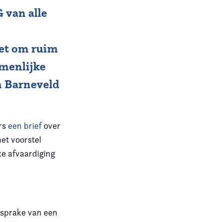
 van alle
het om ruim
amenlijke
in Barneveld
rs
een brief
over
et voorstel
ke afvaardiging
 sprake van een