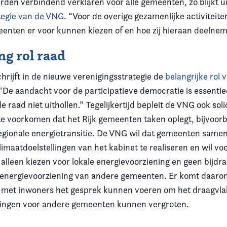
den verbindend verklaren voor alle gemeenten, zo blijkt u
tegie van de VNG
. “Voor de overige gezamenlijke activiteite
eenten er voor kunnen kiezen of en hoe zij hieraan deelne
ng rol raad
rijft in de nieuwe verenigingsstrategie de
belangrijke rol 
 “De aandacht voor de participatieve democratie is essenti
e raad niet uithollen.” Tegelijkertijd bepleit de VNG ook soli
 voorkomen dat het Rijk gemeenten taken oplegt, bijvoorb
regionale energietransitie. De VNG wil dat gemeenten samen
limaatdoelstellingen van het kabinet te realiseren en wil v
lleen kiezen voor lokale energievoorziening en geen bijdra
 energievoorziening van andere gemeenten. Er komt daaro
met inwoners het gesprek kunnen voeren om het draagvlak
ningen voor andere gemeenten kunnen vergroten.