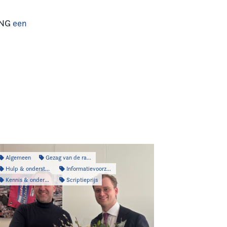
 VNG
een
Algemeen
Gezag van de raad
Hulp & ondersteuning
Informatievoorziening
Kennis & onderzoek
Scriptieprijs