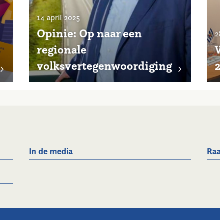
14 april 2025
Opinie: Op naar een
2
regionale
volksvertegenwoordiging
In de media
Raa