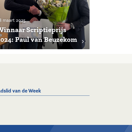
8 maart 2025
Winnaar Scriptieprijs
2024: Paul van Beuzekom
dslid van de Week