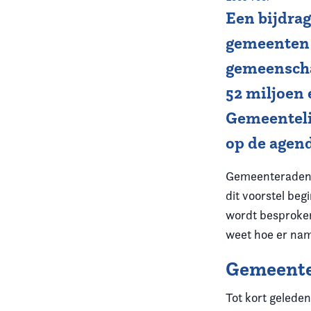
Een bijdrag
Vereniging
gemeenten 
Contact
gemeenschap
52 miljoen
Gemeentelij
op de agen
Gemeenteraden 
dit voorstel be
wordt besproken
weet hoe er na
Gemeente
Tot kort gelede