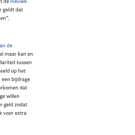
it de
nieuwe
n geldt dat
men”.
van de
eel maar kan en
dariteit tussen
eeld op het
 een bijdrage
oorkomen dat
ge willen
m geld zodat
 voor extra